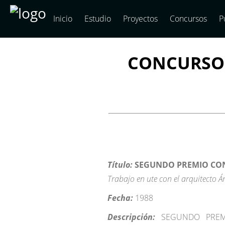
Inicio
Estudio
Proyectos
Concursos
P
CONCURSO 
Título:
SEGUNDO PREMIO CON
Trabajo en ute con el arquitecto Á
Fecha:
1988
Descripción:
SEGUNDO PREM