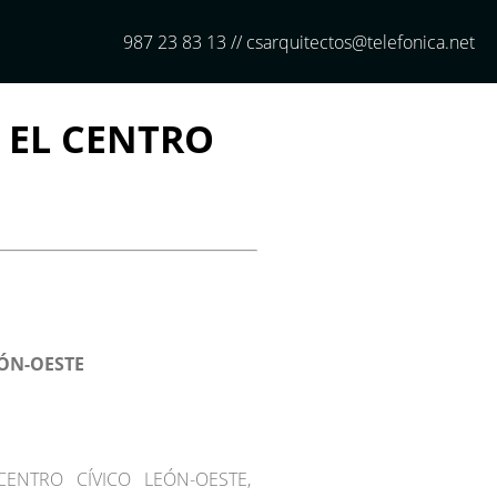
987 23 83 13 // csarquitectos@telefonica.net
 EL CENTRO
ÓN-OESTE
NTRO CÍVICO LEÓN-OESTE,