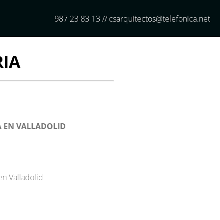
987 23 83 13 // csarquitectos@telefonica.net
RIA
A EN VALLADOLID
en Valladolid