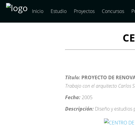
Inicio
Estudio
Proyectos
Concursos
P
CE
Título:
PROYECTO DE RENOVAC
Trabajo con el arquitecto Carlos 
Fecha:
2005
Descripción:
Diseño y estudios p